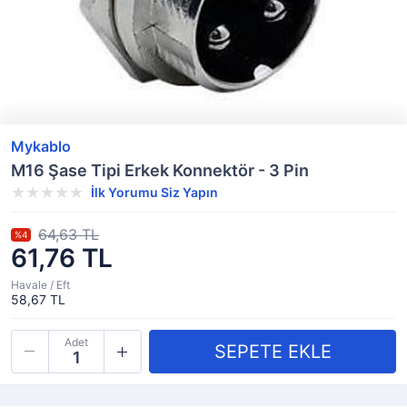
Mykablo
M16 Şase Tipi Erkek Konnektör - 3 Pin
İlk Yorumu Siz Yapın
64,63 TL
%4
61,76 TL
Havale / Eft
58,67 TL
Adet