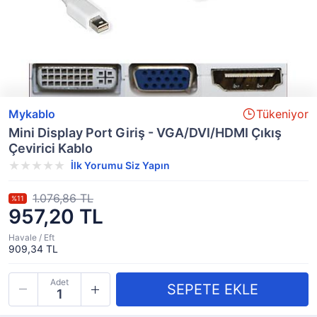
Mykablo
Tükeniyor
Mini Display Port Giriş - VGA/DVI/HDMI Çıkış
Çevirici Kablo
İlk Yorumu Siz Yapın
1.076,86 TL
%11
957,20 TL
Havale / Eft
909,34 TL
Adet