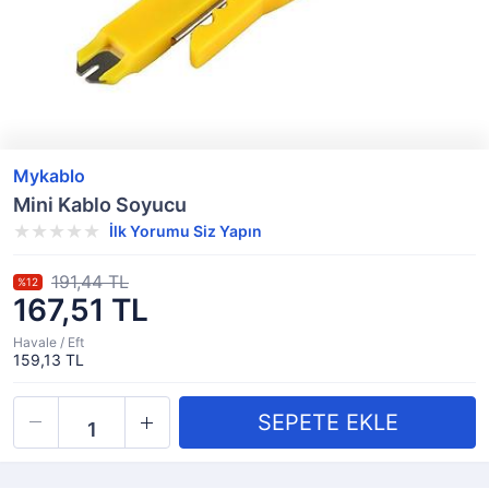
Mykablo
Mini Kablo Soyucu
İlk Yorumu Siz Yapın
191,44 TL
%12
167,51 TL
Havale / Eft
159,13 TL