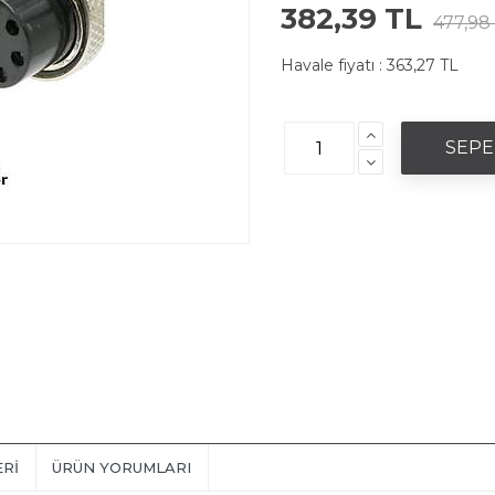
382,39 TL
477,98
Havale fiyatı :
363,27 TL
ERI
ÜRÜN YORUMLARI