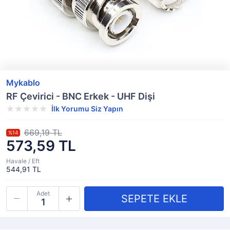
Mykablo
RF Çevirici - BNC Erkek - UHF Dişi
İlk Yorumu Siz Yapın
669,19 TL
%14
573,59 TL
Havale / Eft
544,91 TL
Adet