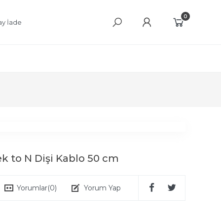
0
ay İade
k to N Dişi Kablo 50 cm
Yorumlar
(0)
Yorum Yap