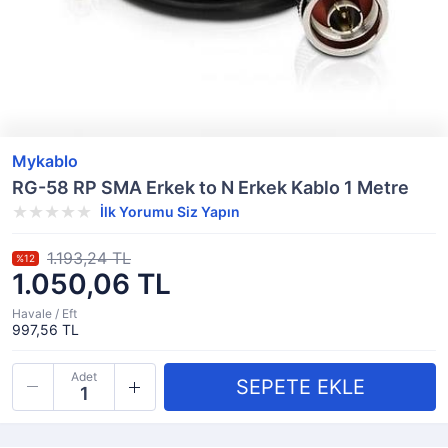
Mykablo
RG-58 RP SMA Erkek to N Erkek Kablo 1 Metre
İlk Yorumu Siz Yapın
1.193,24 TL
%12
1.050,06 TL
Havale / Eft
997,56 TL
Adet