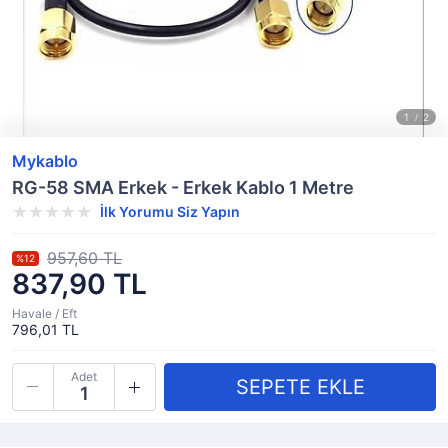
Mykablo
RG-58 SMA Erkek - Erkek Kablo 1 Metre
İlk Yorumu Siz Yapın
957,60 TL
%12
837,90 TL
Havale / Eft
796,01 TL
Adet