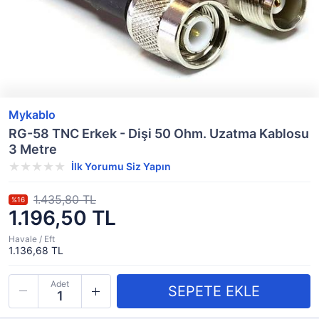
Mykablo
RG-58 TNC Erkek - Dişi 50 Ohm. Uzatma Kablosu
3 Metre
İlk Yorumu Siz Yapın
1.435,80 TL
%16
1.196,50 TL
Havale / Eft
1.136,68 TL
Adet