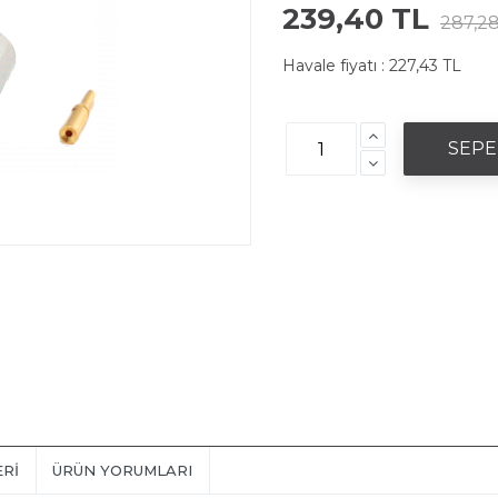
239,40 TL
287,28
Havale fiyatı :
227,43 TL
ERI
ÜRÜN YORUMLARI