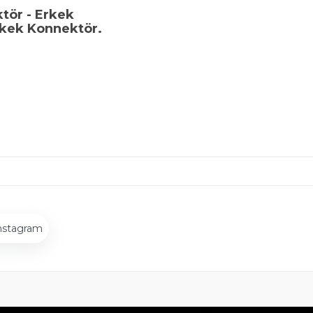
tör - Erkek
rkek Konnektör.
nstagram