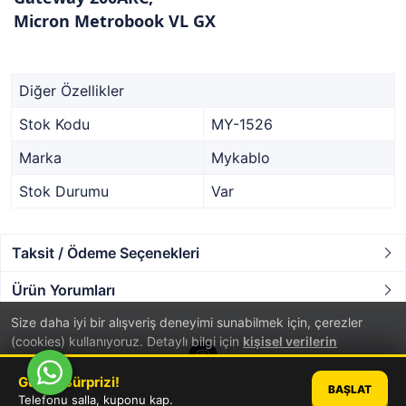
Micron Metrobook VL GX
Diğer Özellikler
Stok Kodu
MY-1526
Marka
Mykablo
Stok Durumu
Var
Taksit / Ödeme Seçenekleri
Ürün Yorumları
Size daha iyi bir alışveriş deneyimi sunabilmek için, çerezler
(cookies) kullanıyoruz. Detaylı bilgi için
kişisel verilerin
korunması
hakkında aydınlatma metnini inceleyebilirsiniz.
Günün Sürprizi!
BAŞLAT
TAMAM
Telefonu salla, kuponu kap.
®
PlatinMarket
E-Ticaret Sistemi
İle Hazırlanmıştır.