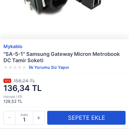
Mykablo
"SA-5-1" Samsung Gateway Micron Metrobook
DC Tamir Soketi
İlk Yorumu Siz Yapın
158,24 TL
%13
136,34 TL
Havale / Eft
129,52 TL
Adet