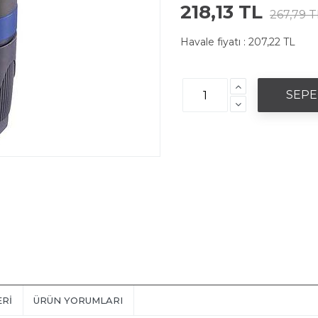
218,13 TL
267,79 T
Havale fiyatı :
207,22 TL
ERI
ÜRÜN YORUMLARI