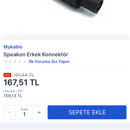
Mykablo
Speakon Erkek Konnektör
İlk Yorumu Siz Yapın
191,44 TL
%12
167,51 TL
Havale / Eft
159,13 TL
Adet