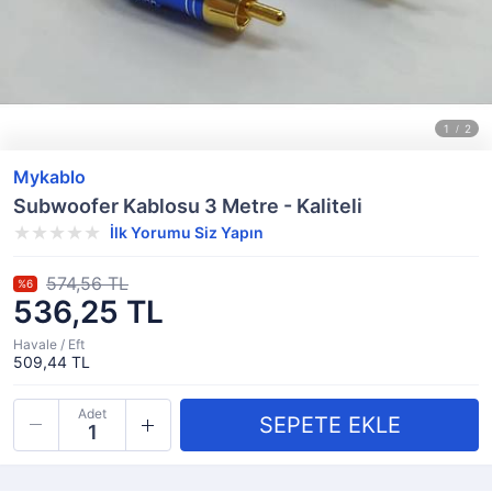
Mykablo
Subwoofer Kablosu 3 Metre - Kaliteli
İlk Yorumu Siz Yapın
574,56 TL
%6
536,25 TL
Havale / Eft
509,44 TL
Adet