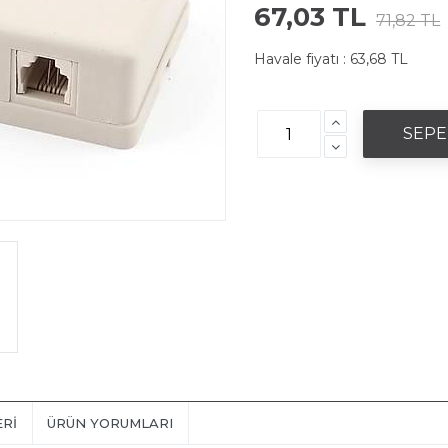
67,03 TL
71,82 TL
Havale fiyatı :
63,68 TL
ERI
ÜRÜN YORUMLARI