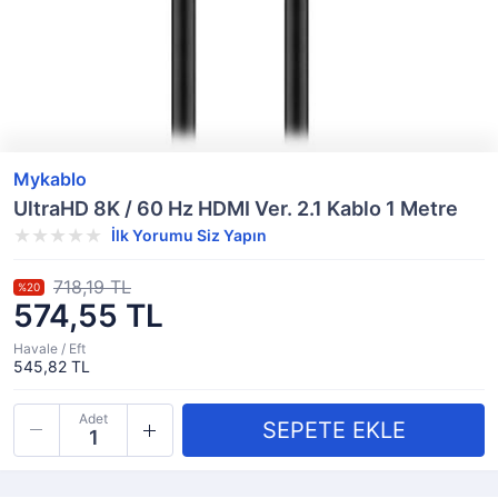
Mykablo
UltraHD 8K / 60 Hz HDMI Ver. 2.1 Kablo 1 Metre
İlk Yorumu Siz Yapın
718,19 TL
%20
574,55 TL
Havale / Eft
545,82 TL
Adet