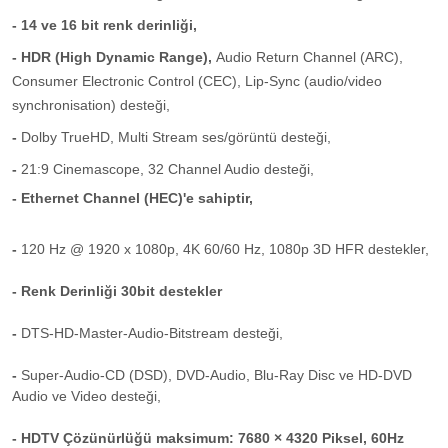
- 14 ve 16 bit renk derinliği,
- HDR (High Dynamic Range),
Audio Return Channel (ARC),
Consumer Electronic Control (CEC),
Lip-Sync (audio/video
synchronisation) desteği,
-
Dolby TrueHD,
Multi Stream ses/görüntü desteği,
-
21:9 Cinemascope,
32 Channel Audio desteği,
- Ethernet Channel (HEC)'e sahiptir,
-
120 Hz @ 1920 x 1080p,
4K 60/60 Hz,
1080p 3D HFR destekler,
- Renk Derinliği 30bit destekler
-
DTS-HD-Master-Audio-Bitstream desteği,
-
Super-Audio-CD (DSD),
DVD-Audio,
Blu-Ray Disc ve HD-DVD
Audio ve Video desteği,
- HDTV Çözünürlüğü maksimum: 7680 × 4320 Piksel, 60Hz