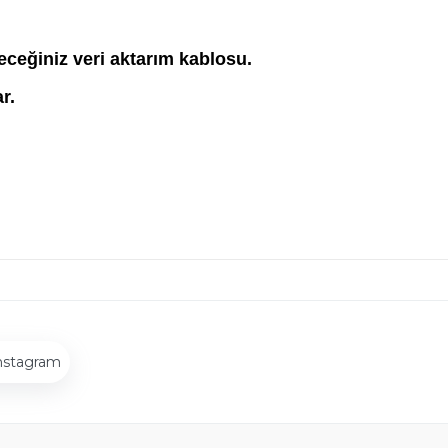
leceğiniz veri aktarım kablosu.
r.
nstagram