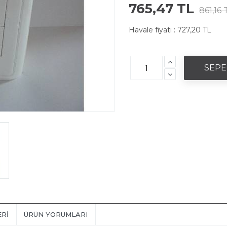
765,47 TL
861,16 
Havale fiyatı :
727,20 TL
ERI
ÜRÜN YORUMLARI