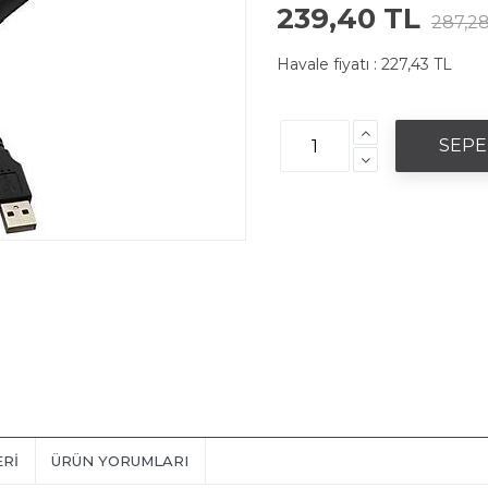
239,40 TL
287,28
Havale fiyatı :
227,43 TL
ERI
ÜRÜN YORUMLARI