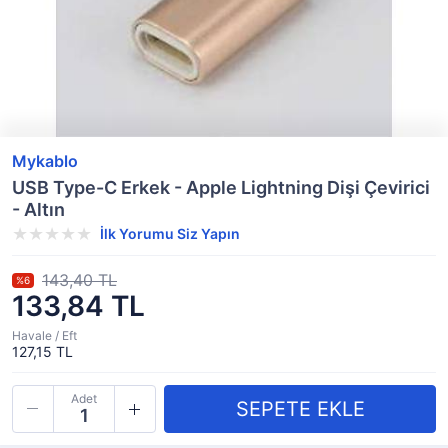
Mykablo
USB Type-C Erkek - Apple Lightning Dişi Çevirici
- Altın
İlk Yorumu Siz Yapın
143,40 TL
%6
133,84 TL
Havale / Eft
127,15 TL
Adet