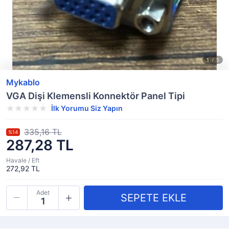
Mykablo
VGA Dişi Klemensli Konnektör Panel Tipi
İlk Yorumu Siz Yapın
335,16 TL
%14
287,28 TL
Havale / Eft
272,92 TL
Adet