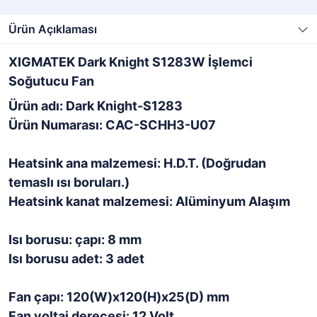
Ürün Açıklaması
XIGMATEK Dark Knight S1283W İşlemci
Soğutucu Fan
Ürün adı: Dark Knight-S1283
Ürün Numarası: CAC-SCHH3-U07
Heatsink ana malzemesi: H.D.T. (Doğrudan
temaslı ısı boruları.)
Heatsink kanat malzemesi: Alüminyum Alaşım
Isı borusu: çapı: 8 mm
Isı borusu adet: 3 adet
Fan çapı: 120(W)x120(H)x25(D) mm
Fan voltaj derecesi: 12 Volt