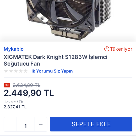
Mykablo
Tükeniyor
XIGMATEK Dark Knight S1283W İşlemci
Soğutucu Fan
İlk Yorumu Siz Yapın
2.624,89 TL
%6
2.449,90 TL
Havale / Eft
2.327,41 TL