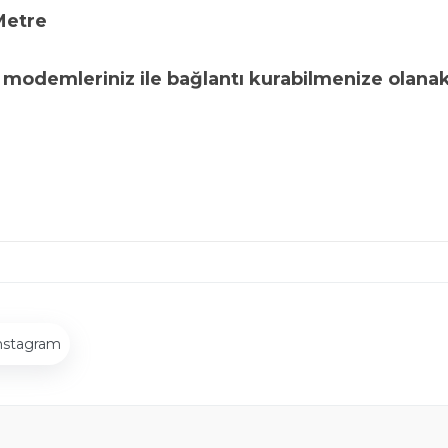
Metre
e modemleriniz ile bağlantı kurabilmenize olanak
nstagram