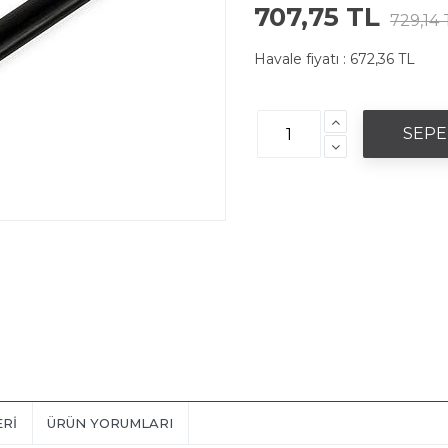
707,75 TL
729,14 
Havale fiyatı :
672,36 TL
ERI
ÜRÜN YORUMLARI