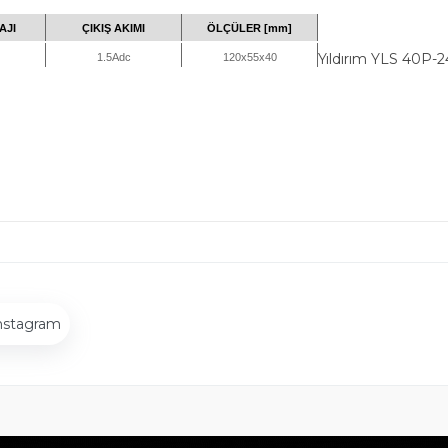
AJI
ÇIKIŞ AKIMI
ÖLÇÜLER [mm]
Yıldırım YLS 40P-2
1.5Adc
120x55x40
nstagram