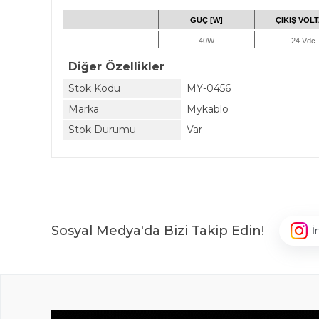
GÜÇ [W]
ÇIKIŞ VOLT
40W
24 Vdc
Diğer Özellikler
Stok Kodu
MY-0456
Marka
Mykablo
Stok Durumu
Var
Sosyal Medya'da Bizi Takip Edin!
İ