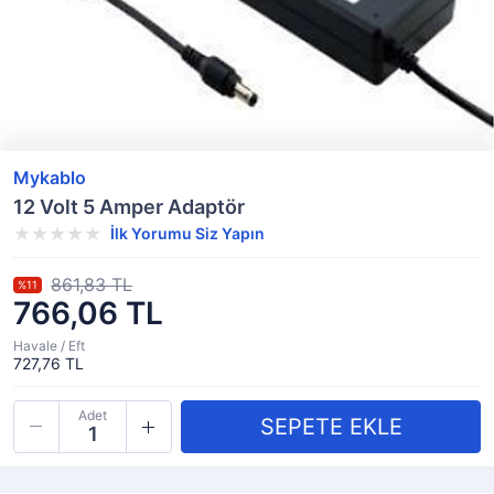
Mykablo
12 Volt 5 Amper Adaptör
İlk Yorumu Siz Yapın
861,83 TL
%11
766,06 TL
Havale / Eft
727,76 TL
Adet