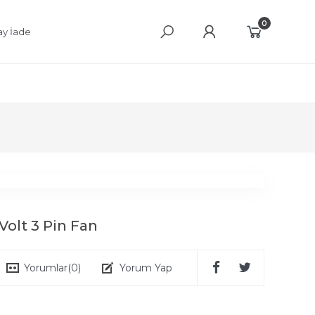
0
ay İade
olt 3 Pin Fan
Yorumlar
(0)
Yorum Yap