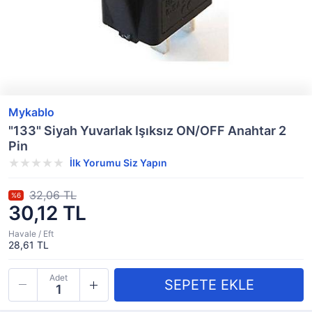
Mykablo
"133" Siyah Yuvarlak Işıksız ON/OFF Anahtar 2
Pin
İlk Yorumu Siz Yapın
32,06 TL
%6
30,12 TL
Havale / Eft
28,61 TL
Adet