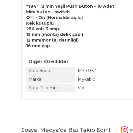
"184" 12 mm Yeşil Push Buton - 10 Adet
Mini buton - switch
Off - On (Normalde açık.)
Kek kutuplu
250 volt 3 amp.
12 mm (montaj delik çapı)
12 mm(montaj derinliği)
16 mm çap
Diğer Özellikler
Stok Kodu
MY-0357
Marka
Mykablo
Stok Durumu
Var
Sosyal Medya'da Bizi Takip Edin!
İ