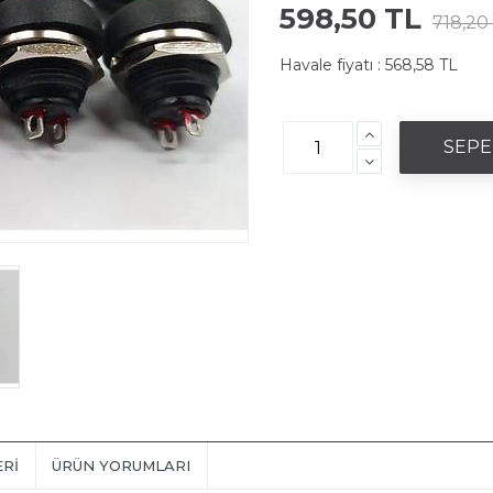
598,50 TL
718,20
Havale fiyatı :
568,58 TL
ERI
ÜRÜN YORUMLARI