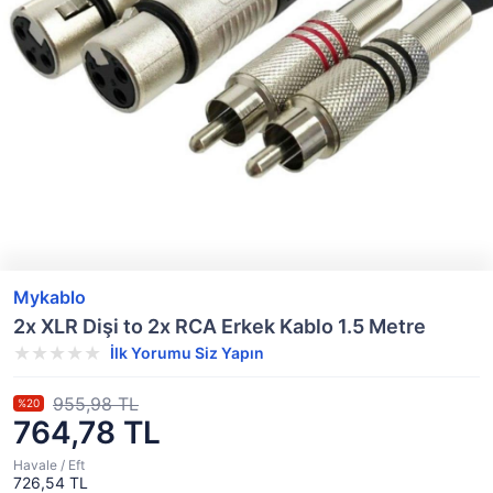
Mykablo
2x XLR Dişi to 2x RCA Erkek Kablo 1.5 Metre
İlk Yorumu Siz Yapın
955,98 TL
%20
764,78 TL
Havale / Eft
726,54 TL