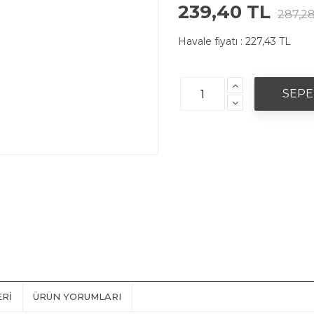
239,40 TL
287,28
Havale fiyatı :
227,43 TL
ERI
ÜRÜN YORUMLARI