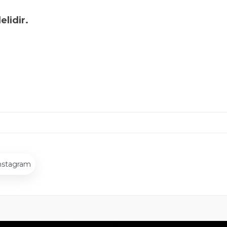
lidir.
nstagram