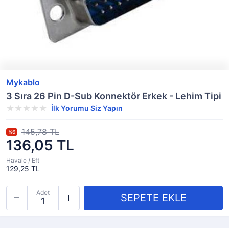
Mykablo
3 Sıra 26 Pin D-Sub Konnektör Erkek - Lehim Tipi
İlk Yorumu Siz Yapın
145,78 TL
%6
136,05 TL
Havale / Eft
129,25 TL
Adet