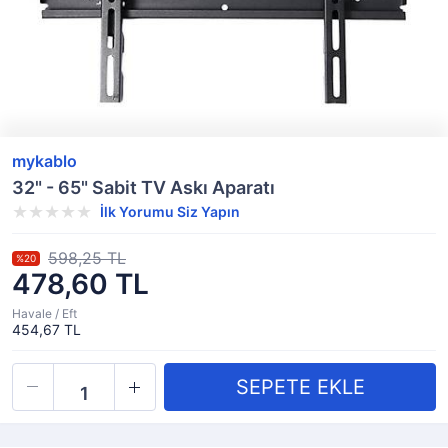
mykablo
32" - 65" Sabit TV Askı Aparatı
İlk Yorumu Siz Yapın
598,25 TL
%20
478,60 TL
Havale / Eft
454,67 TL