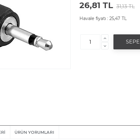
26,81 TL
31,13 TL
Havale fiyatı :
25,47 TL
ERI
ÜRÜN YORUMLARI