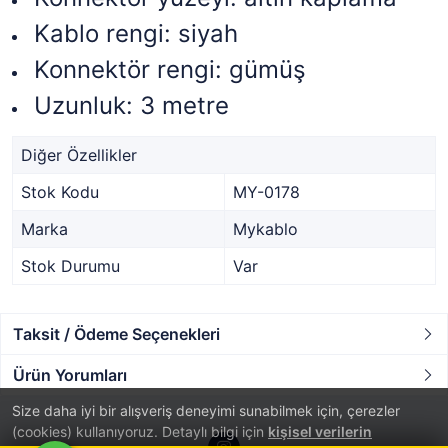
Kablo rengi: siyah
Konnektör rengi: gümüş
Uzunluk: 3 metre
Diğer Özellikler
Stok Kodu
MY-0178
Marka
Mykablo
Stok Durumu
Var
Taksit / Ödeme Seçenekleri
Ürün Yorumları
Size daha iyi bir alışveriş deneyimi sunabilmek için, çerezler
(cookies) kullanıyoruz. Detaylı bilgi için
kişisel verilerin