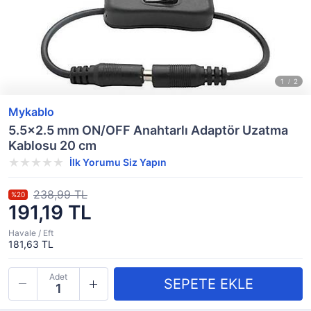
Mykablo
5.5x2.5 mm ON/OFF Anahtarlı Adaptör Uzatma
Kablosu 20 cm
İlk Yorumu Siz Yapın
238,99 TL
%20
191,19 TL
Havale / Eft
181,63 TL
Adet