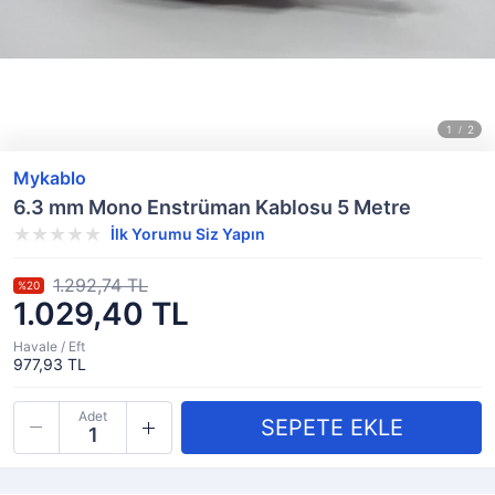
Mykablo
6.3 mm Mono Enstrüman Kablosu 5 Metre
İlk Yorumu Siz Yapın
1.292,74 TL
%20
1.029,40 TL
Havale / Eft
977,93 TL
Adet