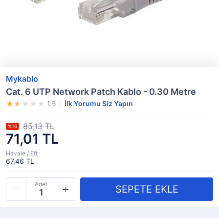
Mykablo
Cat. 6 UTP Network Patch Kablo - 0.30 Metre
1.5
İlk Yorumu Siz Yapın
85,13 TL
%16
71,01 TL
Havale / Eft
67,46 TL
Adet