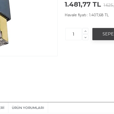
1.481,77 TL
1.625
Havale fiyatı :
1.407,68 TL
ERI
ÜRÜN YORUMLARI