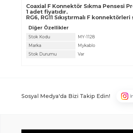
Coaxial F Konnektör Sıkma Pensesi P
1 adet fiyatıdır.
RG6, RG11 Sıkıştırmalı F konnektörleri s
Diğer Özellikler
Stok Kodu
MY-1128
Marka
Mykablo
Stok Durumu
Var
Sosyal Medya'da Bizi Takip Edin!
İ