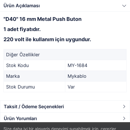
Ürün Açıklaması
"D40" 16 mm Metal Push Buton
1 adet fiyatıdır.
220 volt ile kullanım için uygundur.
Diğer Özellikler
Stok Kodu
MY-1684
Marka
Mykablo
Stok Durumu
Var
Taksit / Ödeme Seçenekleri
Ürün Yorumları
Size daha iyi bir alışveriş deneyimi sunabilmek için, çerezler