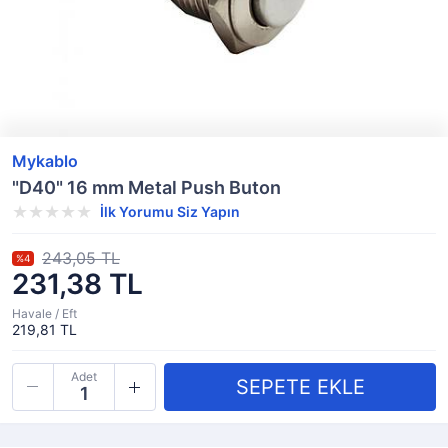
Mykablo
"D40" 16 mm Metal Push Buton
İlk Yorumu Siz Yapın
243,05 TL
%4
231,38 TL
Havale / Eft
219,81 TL
Adet