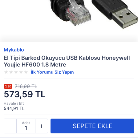
Mykablo
El Tipi Barkod Okuyucu USB Kablosu Honeywell
Youjie HF600 1.8 Metre
İlk Yorumu Siz Yapın
716,99 TL
%20
573,59 TL
Havale / Eft
544,91 TL
Adet