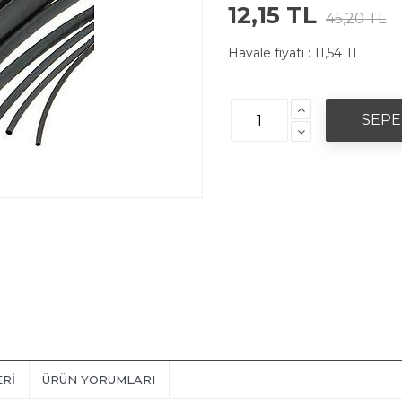
12,15 TL
45,20 TL
Havale fiyatı :
11,54 TL
ERI
ÜRÜN YORUMLARI