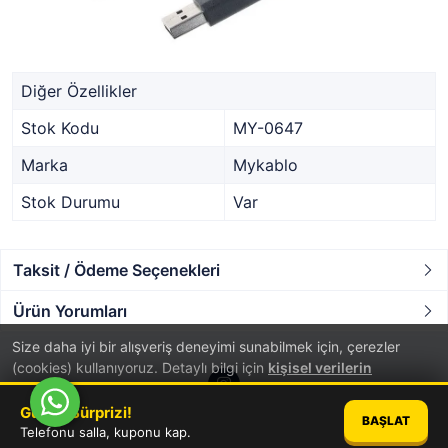
Diğer Özellikler
Stok Kodu
MY-0647
Marka
Mykablo
Stok Durumu
Var
Taksit / Ödeme Seçenekleri
Ürün Yorumları
Size daha iyi bir alışveriş deneyimi sunabilmek için, çerezler
(cookies) kullanıyoruz. Detaylı bilgi için
kişisel verilerin
korunması
hakkında aydınlatma metnini inceleyebilirsiniz.
Günün Sürprizi!
BAŞLAT
TAMAM
Telefonu salla, kuponu kap.
®
PlatinMarket
E-Ticaret Sistemi
İle Hazırlanmıştır.