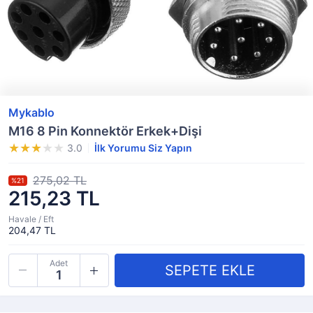
Mykablo
M16 8 Pin Konnektör Erkek+Dişi
3.0
İlk Yorumu Siz Yapın
275,02 TL
%21
215,23 TL
Havale / Eft
204,47 TL
Adet