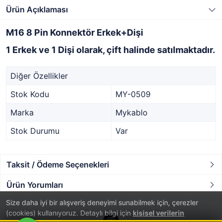
Ürün Açıklaması
M16 8 Pin Konnektör Erkek+Dişi
1 Erkek ve 1 Dişi olarak, çift halinde satılmaktadır.
Diğer Özellikler
Stok Kodu
MY-0509
Marka
Mykablo
Stok Durumu
Var
Taksit / Ödeme Seçenekleri
Ürün Yorumları
Size daha iyi bir alışveriş deneyimi sunabilmek için, çerezler
(cookies) kullanıyoruz. Detaylı bilgi için
kişisel verilerin