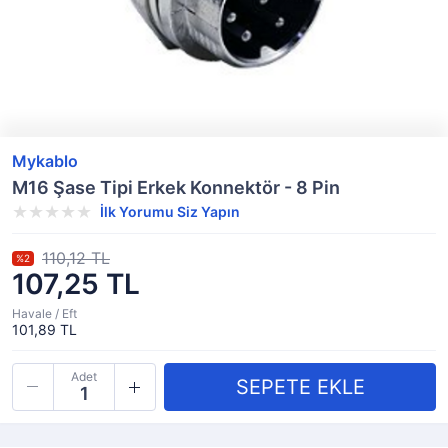
Mykablo
M16 Şase Tipi Erkek Konnektör - 8 Pin
İlk Yorumu Siz Yapın
110,12 TL
%2
107,25 TL
Havale / Eft
101,89 TL
Adet