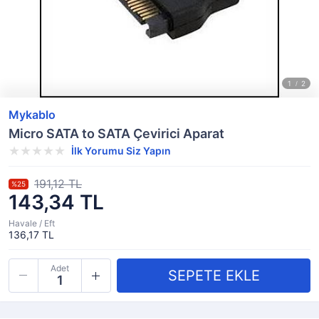
Mykablo
Micro SATA to SATA Çevirici Aparat
İlk Yorumu Siz Yapın
191,12 TL
%25
143,34 TL
Havale / Eft
136,17 TL
Adet