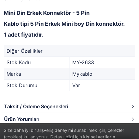
Mini Din Erkek Konnektör - 5 Pin
Kablo tipi 5 Pin Erkek Mini boy Din konnektör.
1 adet fiyatıdır.
Diğer Özellikler
Stok Kodu
MY-2633
Marka
Mykablo
Stok Durumu
Var
Taksit / Ödeme Seçenekleri
Ürün Yorumları
Size daha iyi bir alışveriş deneyimi sunabilmek için, çerezler
(cookies) kullanıyoruz. Detaylı bilgi için
kişisel verilerin