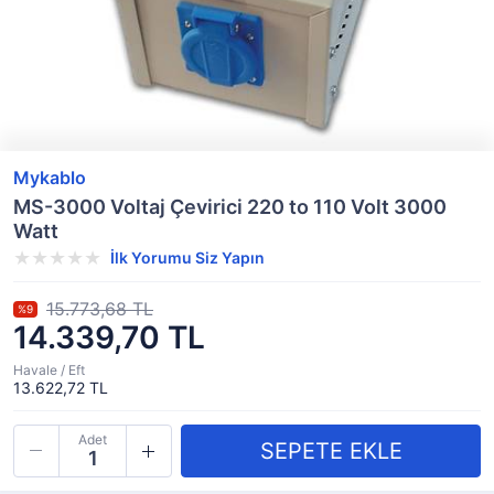
Mykablo
MS-3000 Voltaj Çevirici 220 to 110 Volt 3000
Watt
İlk Yorumu Siz Yapın
15.773,68 TL
%9
14.339,70 TL
Havale / Eft
13.622,72 TL
Adet