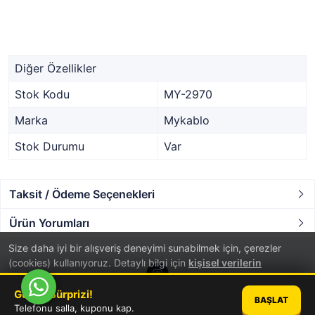
Diğer Özellikler
Stok Kodu
MY-2970
Marka
Mykablo
Stok Durumu
Var
Taksit / Ödeme Seçenekleri
Ürün Yorumları
Size daha iyi bir alışveriş deneyimi sunabilmek için, çerezler
(cookies) kullanıyoruz. Detaylı bilgi için
kişisel verilerin
korunması
hakkında aydınlatma metnini inceleyebilirsiniz.
Günün Sürprizi!
BAŞLAT
TAMAM
Telefonu salla, kuponu kap.
®
PlatinMarket
E-Ticaret Sistemi
İle Hazırlanmıştır.