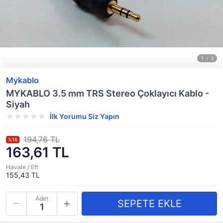
Mykablo
MYKABLO 3.5 mm TRS Stereo Çoklayıcı Kablo -
Siyah
İlk Yorumu Siz Yapın
194,76 TL
%16
163,61 TL
Havale / Eft
155,43 TL
Adet