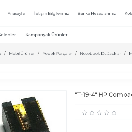
Anasayfa
İletişim Bilgilerimiz
Banka Hesaplarımız
Kol
Gelenler
Kampanyali Ürünler
a
Mobil Ürünler
Yedek Parçalar
Notebook Dc Jacklar
M
"T-19-4" HP Compa