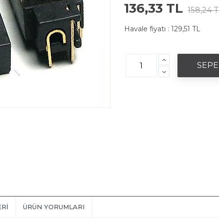
136,33 TL
158,24 
Havale fiyatı :
129,51 TL
ERI
ÜRÜN YORUMLARI